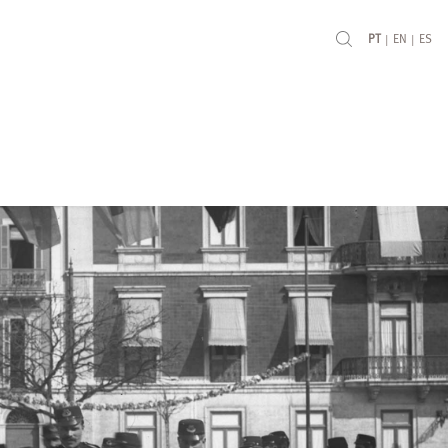
|
|
PT
EN
ES