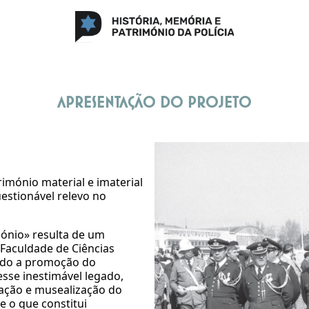
Apresentação do Projeto
imónio material e imaterial
uestionável relevo no
mónio» resulta de um
 Faculdade de Ciências
ando a promoção do
sse inestimável legado,
ção e musealização do
e o que constitui