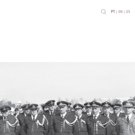
|
|
PT
EN
ES