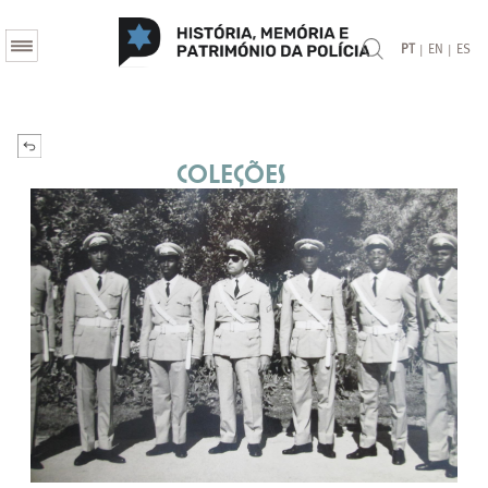
|
|
PT
EN
ES
Coleções