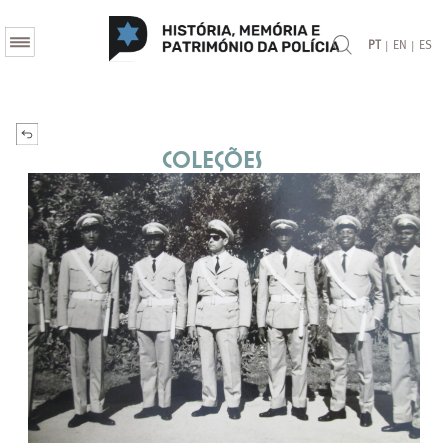
|
|
PT
EN
ES
Coleções