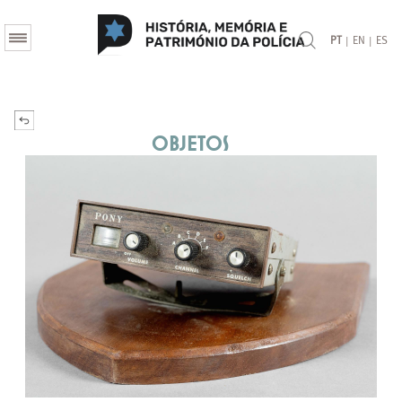
|
|
PT
EN
ES
Objetos