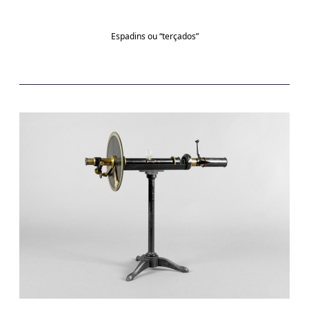
Espadins ou “terçados”