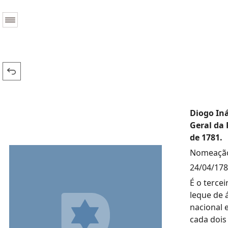
Diogo Iná
Geral da 
de 1781.
Nomeação
24/04/17
É o terce
leque de 
nacional e
cada dois