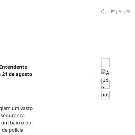
|
|
PT
EN
ES
 Intendente
a 21 de agosto
ngiam um vasto
, segurança
e um bairro por
de polícia,