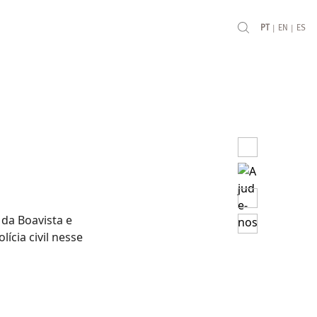
|
|
PT
EN
ES
 da Boavista e
ícia civil nesse