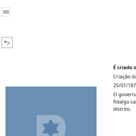
É criado o
Criação da
25/01/18
O governa
fidalgo ca
distrito.