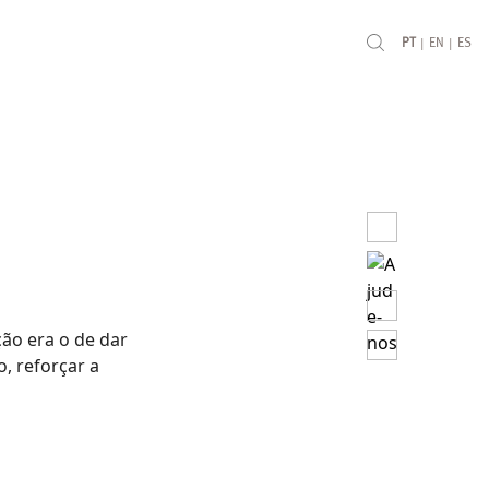
|
|
PT
EN
ES
ção era o de dar
, reforçar a