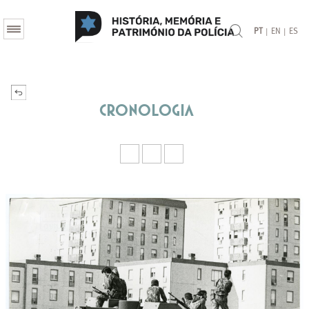
|
|
PT
EN
ES
Cronologia