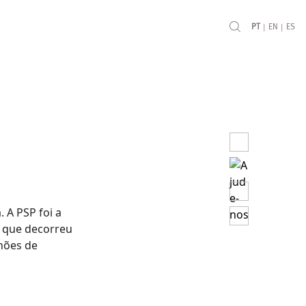
|
|
PT
EN
ES
. A PSP foi a
, que decorreu
lhões de