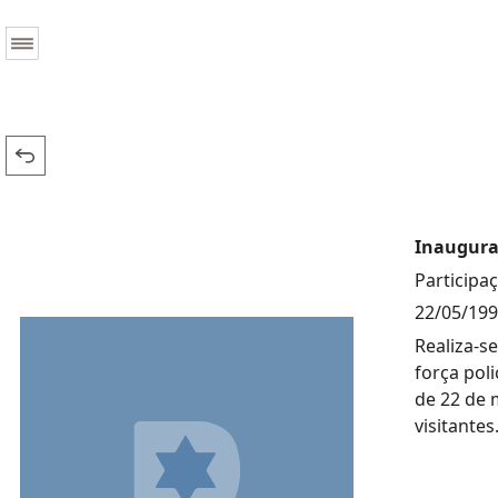
Inaugura
Participa
22/05/19
Realiza-se
força pol
de 22 de 
visitantes