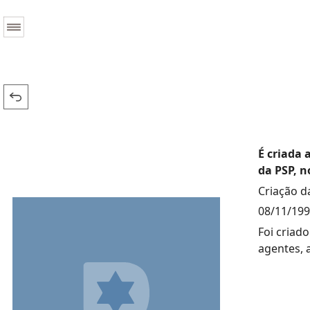
É criada 
da PSP, n
Criação d
08/11/19
Foi criad
agentes, 