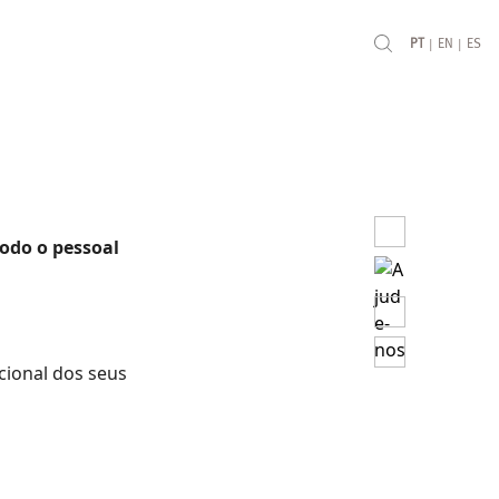
|
|
PT
EN
ES
todo o pessoal
cional dos seus