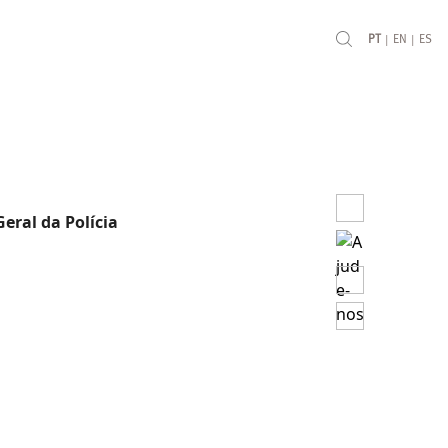
|
|
PT
EN
ES
eral da Polícia