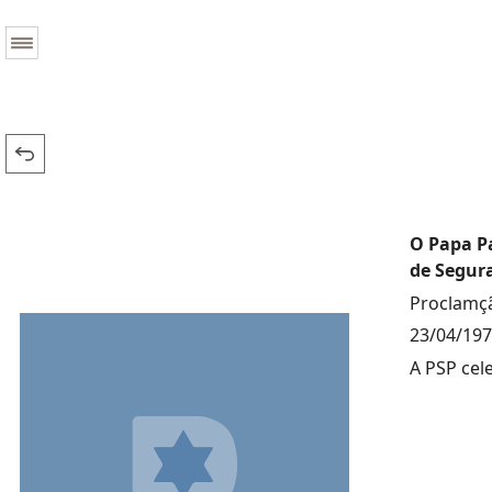
O Papa Pa
de Segur
Proclamçã
23/04/19
A PSP cel