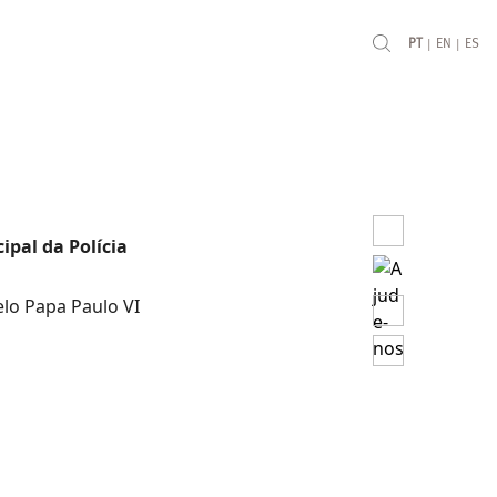
|
|
PT
EN
ES
pal da Polícia
lo Papa Paulo VI