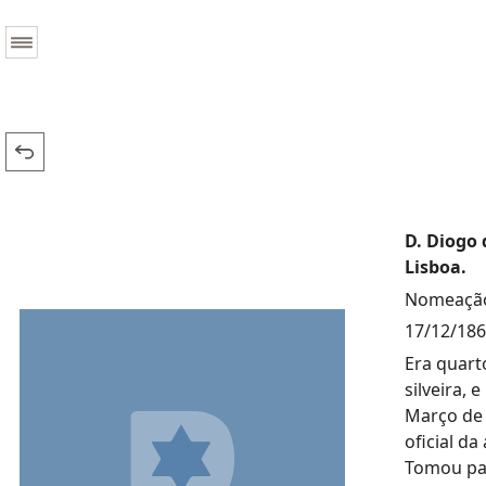
D. Diogo 
Lisboa.
Nomeação
17/12/18
Era quart
silveira,
Março de 
oficial da
Tomou par