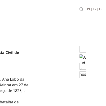
|
|
PT
EN
ES
a Civil de
D. Ana Lobo da
 Rainha em 27 de
arço de 1825, e
 batalha de