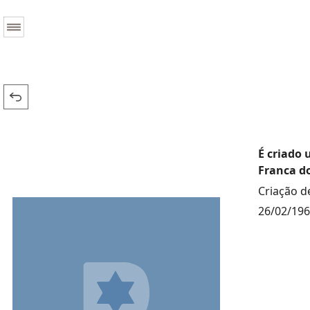
É criado 
Franca do
Criação d
26/02/19