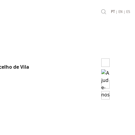
|
|
PT
EN
ES
celho de Vila