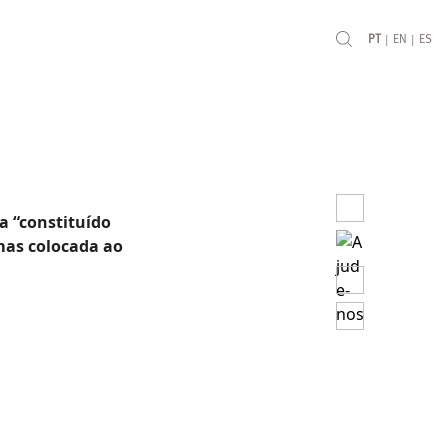
|
|
PT
EN
ES
a “constituído
 mas colocada ao