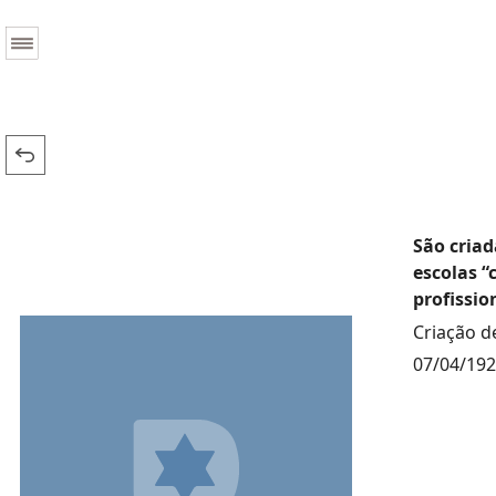
São criad
escolas “
profissio
Criação d
07/04/19