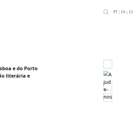
|
|
PT
EN
ES
isboa e do Porto
o literária e