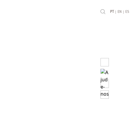
|
|
PT
EN
ES