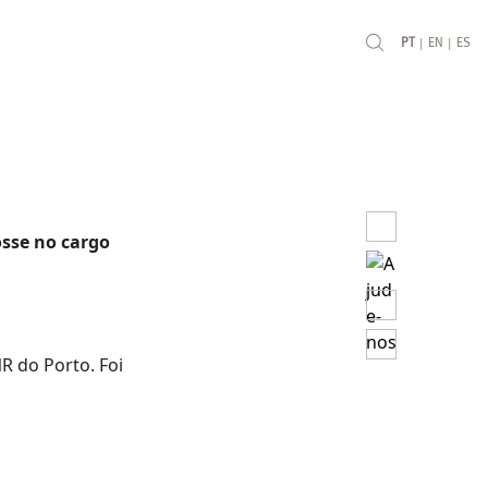
|
|
PT
EN
ES
osse no cargo
R do Porto. Foi