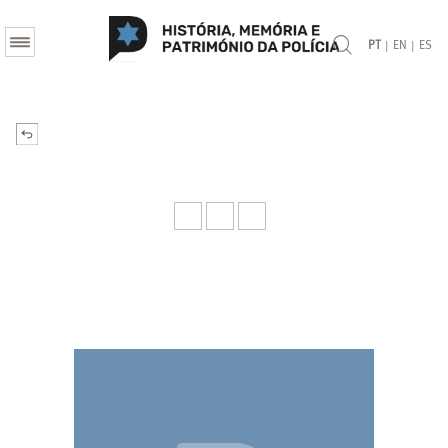
|
|
PT
EN
ES