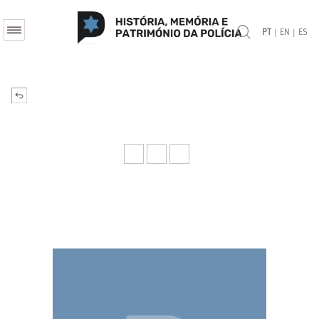
|
|
PT
EN
ES