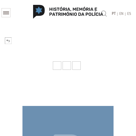
|
|
PT
EN
ES