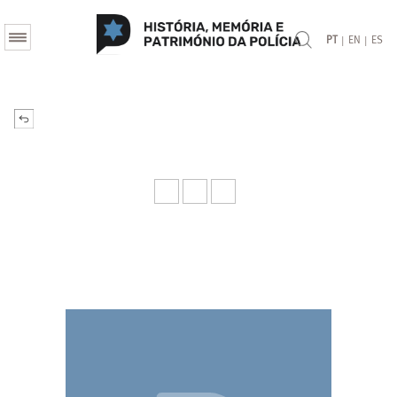
|
|
PT
EN
ES