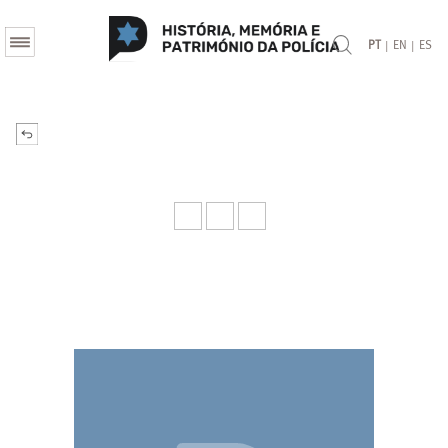
|
|
PT
EN
ES