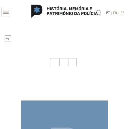
|
|
PT
EN
ES