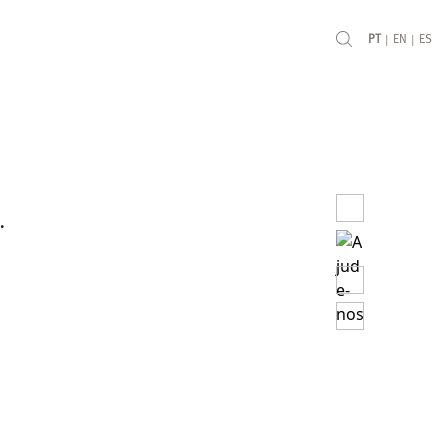
|
|
PT
EN
ES
.