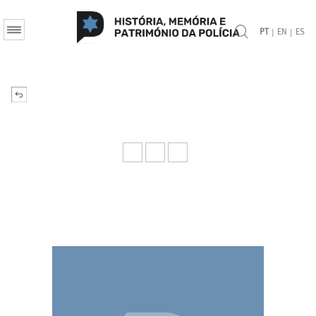
|
|
PT
EN
ES