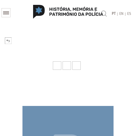
|
|
PT
EN
ES