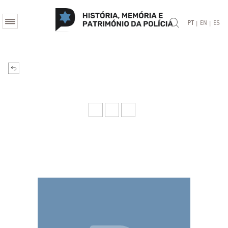
|
|
PT
EN
ES