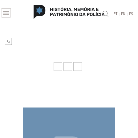
|
|
PT
EN
ES