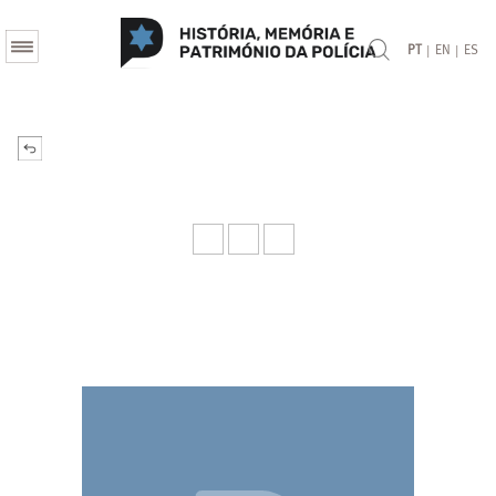
|
|
PT
EN
ES