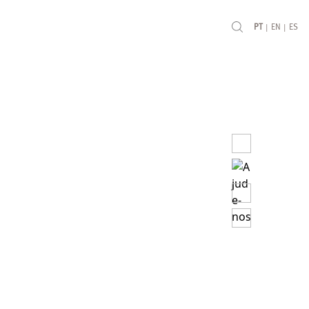
|
|
PT
EN
ES