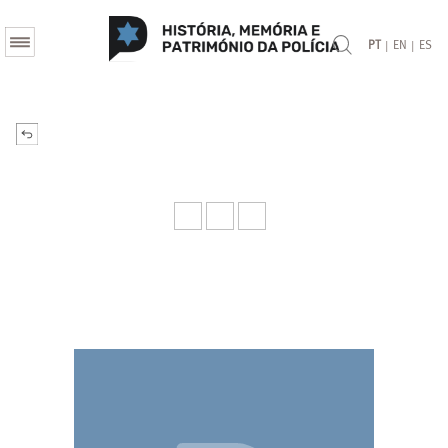
|
|
PT
EN
ES