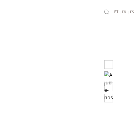
|
|
PT
EN
ES