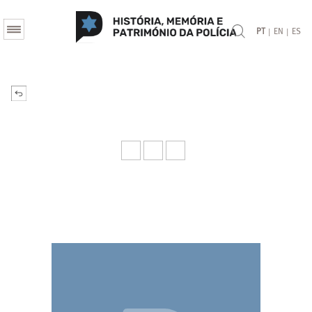
|
|
PT
EN
ES