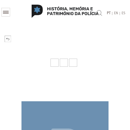
|
|
PT
EN
ES