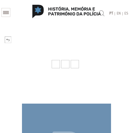
|
|
PT
EN
ES