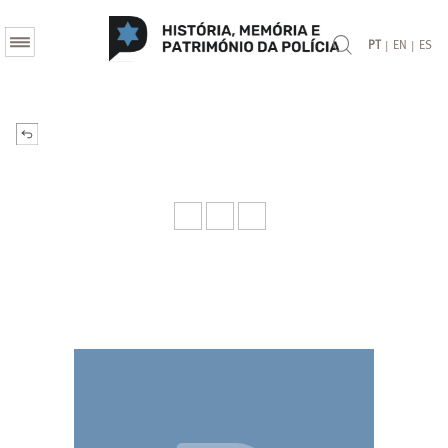
|
|
PT
EN
ES