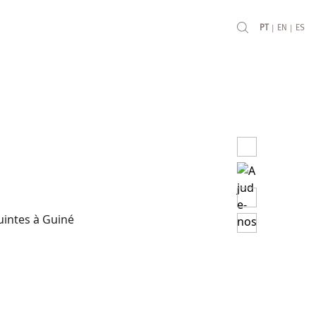
|
|
PT
EN
ES
uintes à Guiné