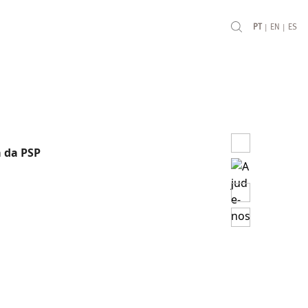
|
|
PT
EN
ES
a da PSP