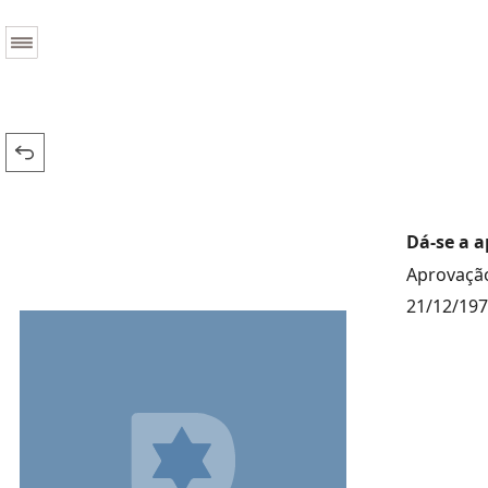
Dá-se a a
Aprovação
21/12/19