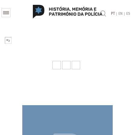
|
|
PT
EN
ES