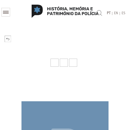
|
|
PT
EN
ES