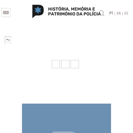
|
|
PT
EN
ES