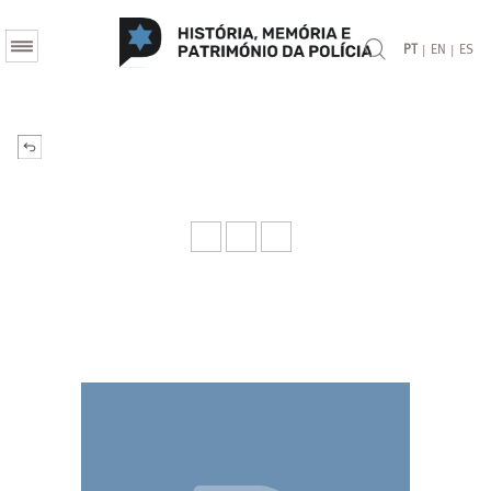
|
|
PT
EN
ES