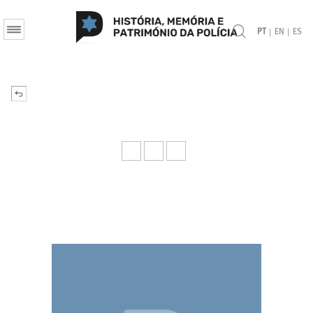
|
|
PT
EN
ES