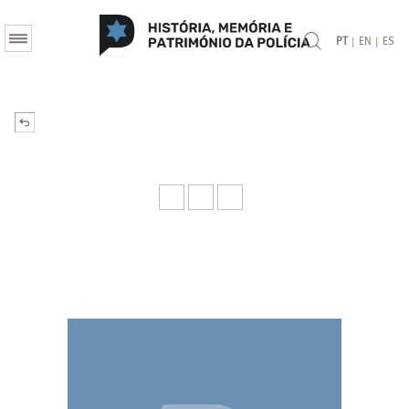
|
|
PT
EN
ES