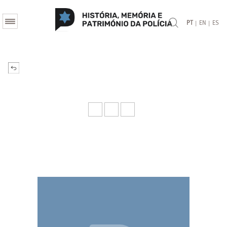
|
|
PT
EN
ES