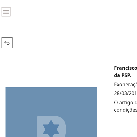
Francisco
da PSP.
Exoneraçã
28/03/20
O artigo 
condições