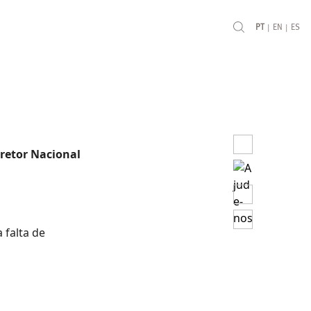
|
|
PT
EN
ES
iretor Nacional
 falta de