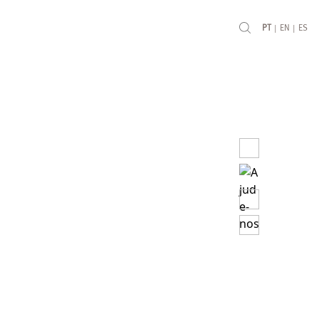
|
|
PT
EN
ES